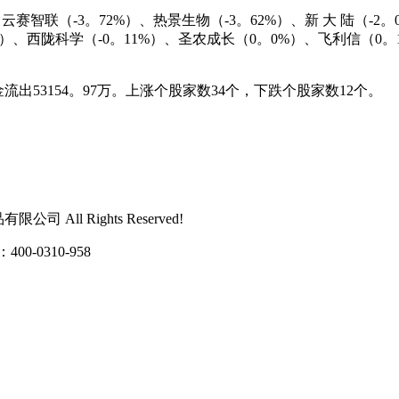
（-3。72%）、热景生物（-3。62%）、新 大 陆（-2。0
2%）、西陇科学（-0。11%）、圣农成长（0。0%）、飞利信（0
出53154。97万。上涨个股家数34个，下跌个股家数12个。
司 All Rights Reserved!
0310-958