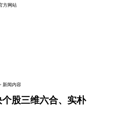
官方网站
 > 新闻内容
板块个股三维六合、实朴