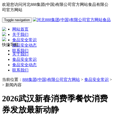
欢迎您访问河北888集团(中国)有限公司官方网站食品有限公
司官方网站
Toggle navigation
网站首页
关于我们
食品安全常识
快捷导航
食品安全动态
联系我们
关于我们
食品安全常识
食品安全动态
联系我们
当前位置：
888集团(中国)有限公司官方网站
>
食品安全常识
>
> 新闻内容
2026武汉新春消费季餐饮消费
券发放最新动静