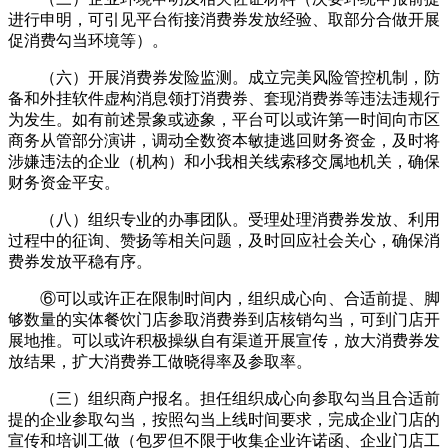
进行申明，可引见平台衔接消费券发放经验、取部分合做开展
促消费勾当环境等）。
（六）开展消费券发险监测。成立完美风险管控机制，防
备和外挂软件虚构消息领打消费券、套现消费券等违法违规行
为发生。如有前述景象或迹象，平台可以或许第一时间向市区
商务从管部分演讲，调动全数资本敏捷逃回财务资金，及时将
涉嫌违法的企业（机构）和小我相关线索移交属地机关，确保
财务资金平安。
（八）组织专业的办事团队。受理处理消费券发放、利用
过程中的征询、赞扬等相关问题，及时回应社会关心，确保消
费券发放平稳有序。
⑥可以或许正在限制时间内，组织成心向、合适前提、脚
够数量的实体餐饮门店参取消费券到店核销勾当，可到门店开
展地推。可以或许积极操纵自有渠道开展宣传，放大消费券发
放结果，扩大消费券工做晓得率及参取率。
（三）组织商户报名。担任组织成心向参取勾当且合适前
提的企业参取勾当，按照勾当上线时间要求，完成企业门店的
宣传和培训工做（包罗但不限于收集企业许诺函、企业门店工