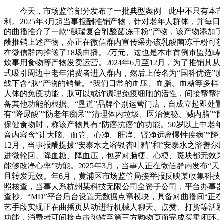
今天，市场监管部分发布了一批典型案例，此中不只有本市首
利。2025年3月起当事报酬推销产物，针对老年人群体，并每
的曲播推介了一款“麒瑞复合乳酸菌冻干粉”产物，该产物添
酬推销上述产物，亦正在微信群内宣传采办该乳酸菌冻干粉可获
在微信群内推送了18场曲播。2万元。这也是本市首例市监范
炊事用食物等产物发卖运营。2024年6月至12月，为了推销
式吸引周边中老年消费者进入群内，然后上传名为“国科优选”
线下含“肽”产物的销量。“我们日常的血压、血脂、血糖等多
人体的免疫功能，肽可以或许调理免疫细胞的活性，间接帮帮排
备其他功能的根据。“垦道”品牌个别运营门店，自成立起即处置
有“降尿酸”“防老年痴呆”“清理体内垃圾、医治便秘、减内脂
保健食物时，称该产物具有“防癌抗癌”的功能。50岁以上中
音内容含“让大脑、血管、心净、肝净、肾净远离慢性疾病”“降
12月，当事报酬提拔“安泰水之溶银杏叶精”和“安泰水之溶善
进微轮回、降血糖、降血压，包罗对脑梗、心梗、斑块都无效果
能够改净心率”功能。2025年3月，当事人正在微信群内发
且转发无效。年6月，黄浦区市场监管局接举报反映某收集科技
照核查，当事人系杭州某科技无限公司全资子公司，平台办事器
查抄。“MD”平台后台设置无数据点窜模块，具备对曲播间“正
艺手段实现正在曲播页从动进行机械人聊天、点赞、打赏等活
功能，消费者可间接点击跳转至第三方购物页面完成买卖闭环。