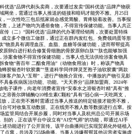
优选”品牌代剃头卖商，次要通过发卖“国科优选”品牌产物获
私域网坐，需通过当事人推送的链接和暗码才能旁不雅。月25日
取，一次性吃三包后抵家就会感觉胃酸、胃疼较着改善。当事报
。经查，上述产物均为通俗食物，不得宣传保健功能。当事人共正
宣传（二）“国科优选”品牌的代办署理经销商，次要处置特殊
物），成立多个微信工做群，通过正在群内发红包、免费领鸡蛋等形
“肽”物质具有调理血压、血脂、血糖等保健功能，进而帮帮提高
胶原卵白进行粘合修复骨细胞的骨胶原卵白肽”“肽也能够加强
能，涉案食物不得宣传保健功能，当事人也无法供给涉案食物具
拆食物“善百年 二酯食用油”（动物食用油）时，称该产物具
油蜂胶银杏叶软胶囊”“垦道科学同伴牌灵芝孢子油软胶囊”两款
招徕客户加入“互帮”，进行产物推介宣传。中播放的产物引见影
具备疾病医治功能、功能。“天天养分”品牌加盟商。2024年
播放电子课件，向老年消费者宣传“安泰水之溶银杏叶精”具有“推
溶善尔牌辅酶Q10维生素C颗粒”具有“冠心病一天吃两支，
法回放，正在旁不雅时需通过当事人推送的特定链接才能旁不雅，
其后台可对收集互动数据、正在线旁不雅人数等数据进行点窜。按
市场监管局结合开展步履，同时对当事人及杭州总公司开展示场
别的，正在该平台中设立有“AI空气师”的功能，即通过AI手
上述功能进行了公开宣传。该平台曲播间已实现贸易化外链植入
了点窜，共涉及755场曲播。当事人涉嫌帮帮其他运营者实施虚