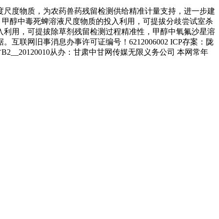
国度尺度物质，为农药兽药残留检测供给精准计量支持，进一步建
。甲醇中毒死蜱溶液尺度物质的投入利用，可提拔分歧尝试室杀
入利用，可提拔除草剂残留检测过程精准性，甲醇中氧氟沙星溶
旧事消息办事许可证编号！6212006002 ICP存案：陇
甘B2__20120010从办：甘肃中甘网传媒无限义务公司 本网常年