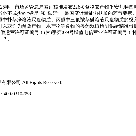
25年，市场监管总局累计核准发布226项食物农产物平安范畴
必不成少的“标尺”和“砝码”，是国度计量能力扶植的环节要素
酮中扑草净溶液尺度物质、丙酮中三氟羧草醚溶液尺度物质的投
或许为畜禽产物、水产物等食物的兽药残留检测供给精准根据。互联网
 电视节目制做运营许可证编号！(甘)字第079号增值电信营业许可证编号！
）？。
司 All Rights Reserved!
0310-958