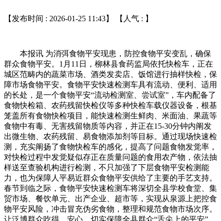
【发布时间 : 2026-01-25 11:43】 【人气 :
】
本报讯 为消弭食物平安现患，防控食物平安变乱，确保
群众食物平安。1月11日，柳林县食药监局依托快检车，正在
城区范畴内的蔬菜市场、酒类发卖店、饭馆进行抽样快检，保
障市场食物平安。食物平安快速检测车具有流动、便利、适用
的长处，是一个食物平安“流动检测室、尝试室”，车内配备了
食物快检箱、农药残留快检仪等多种快检车载仪器设备，根基
笼盖所有食物快检项目，能快速检测生鲜肉、米面油、果蔬等
食物中有毒、无害残留物质等内容，并正在15-30分钟内阐发
出微生物、农药残留、易食物添加剂等目标。通过现场快速检
测，充实阐扬了食物快检车的感化，提高了问题食物发觉率，
对快检过程中发觉疑似存正在质量问题的食用农产物，依法抽
样送至查验机构进行检测，不只加强了下层食物平安检测能
力，也为保障人平易近群众食物平安供给了主要的手艺支持。
春节到临之际，食物平安快速检测车将深切全县学校食堂、集
贸市场、餐饮单元、出产企业、超市等，实现从泉源上把控食
物平安风险，冲击冒充伪劣食物，整理和规范食物市场次序。
让泛博群众吃得、安心，切实保障全县群众“舌尖上的平安”。