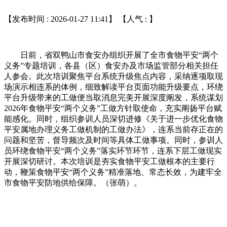
【发布时间 : 2026-01-27 11:41】 【人气 :
】
日前，省双鸭山市食安办组织开展了全市食物平安“两个
义务”专题培训，各县（区）食安办及市场监管部分相关担任
人参会。此次培训聚焦平台系统升级焦点内容，采纳逐项取现
场演示相连系的体例，细致解读平台页面功能升级要点，环绕
平台升级带来的工做便当取消息完美开展深度阐发，系统谋划
2026年食物平安“两个义务”工做方针取使命，充实阐扬平台赋
能感化。同时，组织参训人员深切进修《关于进一步优化食物
平安属地办理义务工做机制的工做办法》，连系当前存正在的
问题和坚苦，督导频次及时间等具体工做事项。同时，参训人
员环绕食物平安“两个义务”落实环节环节，连系下层工做现实
开展深切研讨。本次培训是夯实食物平安工做根本的主要行
动，鞭策食物平安“两个义务”精准落地、常态长效，为建牢全
市食物平安防地供给保障。（张萌）。