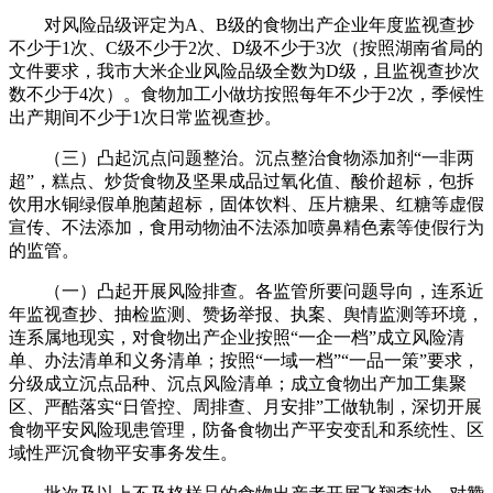
对风险品级评定为A、B级的食物出产企业年度监视查抄
不少于1次、C级不少于2次、D级不少于3次（按照湖南省局的
文件要求，我市大米企业风险品级全数为D级，且监视查抄次
数不少于4次）。食物加工小做坊按照每年不少于2次，季候性
出产期间不少于1次日常监视查抄。
（三）凸起沉点问题整治。沉点整治食物添加剂“一非两
超”，糕点、炒货食物及坚果成品过氧化值、酸价超标，包拆
饮用水铜绿假单胞菌超标，固体饮料、压片糖果、红糖等虚假
宣传、不法添加，食用动物油不法添加喷鼻精色素等使假行为
的监管。
（一）凸起开展风险排查。各监管所要问题导向，连系近
年监视查抄、抽检监测、赞扬举报、执案、舆情监测等环境，
连系属地现实，对食物出产企业按照“一企一档”成立风险清
单、办法清单和义务清单；按照“一域一档”“一品一策”要求，
分级成立沉点品种、沉点风险清单；成立食物出产加工集聚
区、严酷落实“日管控、周排查、月安排”工做轨制，深切开展
食物平安风险现患管理，防备食物出产平安变乱和系统性、区
域性严沉食物平安事务发生。