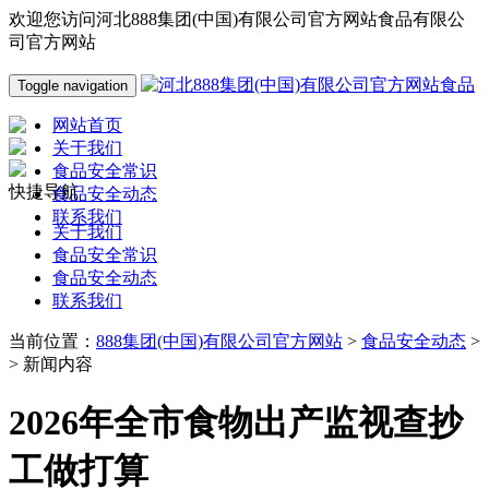
欢迎您访问河北888集团(中国)有限公司官方网站食品有限公
司官方网站
Toggle navigation
网站首页
关于我们
食品安全常识
快捷导航
食品安全动态
联系我们
关于我们
食品安全常识
食品安全动态
联系我们
当前位置：
888集团(中国)有限公司官方网站
>
食品安全动态
>
> 新闻内容
2026年全市食物出产监视查抄
工做打算