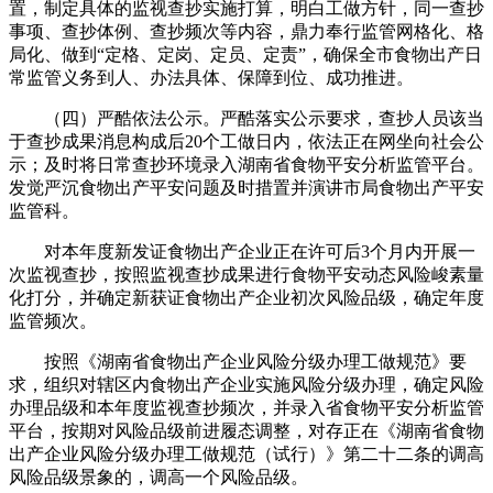
置，制定具体的监视查抄实施打算，明白工做方针，同一查抄
事项、查抄体例、查抄频次等内容，鼎力奉行监管网格化、格
局化、做到“定格、定岗、定员、定责”，确保全市食物出产日
常监管义务到人、办法具体、保障到位、成功推进。
（四）严酷依法公示。严酷落实公示要求，查抄人员该当
于查抄成果消息构成后20个工做日内，依法正在网坐向社会公
示；及时将日常查抄环境录入湖南省食物平安分析监管平台。
发觉严沉食物出产平安问题及时措置并演讲市局食物出产平安
监管科。
对本年度新发证食物出产企业正在许可后3个月内开展一
次监视查抄，按照监视查抄成果进行食物平安动态风险峻素量
化打分，并确定新获证食物出产企业初次风险品级，确定年度
监管频次。
按照《湖南省食物出产企业风险分级办理工做规范》要
求，组织对辖区内食物出产企业实施风险分级办理，确定风险
办理品级和本年度监视查抄频次，并录入省食物平安分析监管
平台，按期对风险品级前进履态调整，对存正在《湖南省食物
出产企业风险分级办理工做规范（试行）》第二十二条的调高
风险品级景象的，调高一个风险品级。