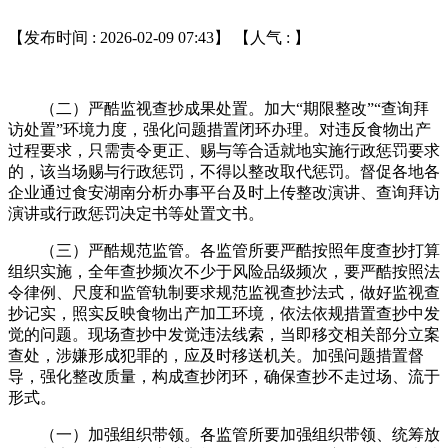
【发布时间 : 2026-02-09 07:43】 【人气 :
】
（二）严酷监视查抄成果处置。加大“期限整改”“查询拜
访处置”环境力度，强化问题措置闭环办理。对违反食物出产
过程要求，只需责令更正、赐与等合适就地实施行政惩罚要求
的，该当场赐与行政惩罚，不得以整改取代惩罚。督促各地各
企业通过食安湖南分析办事平台及时上传整改演讲、查询拜访
演讲或行政惩罚决定书等处置文书。
（三）严酷规范监管。各监管所要严酷按照年度查抄打算
组织实施，全年查抄频次不少于风险品级频次，要严酷按照法
令律例、尺度和监管轨制要求规范监视查抄法式，做好监视查
抄记实，照实反映食物出产加工环境，依法依规措置查抄中发
觉的问题。现场查抄中发觉违法线索，当即移交相关部分立案
查处，涉嫌形成犯罪的，应及时移送机关。加强问题措置督
导，强化整改质量，构成查抄闭环，确保查抄不走过场、流于
形式。
（一）加强组织带领。各监管所要加强组织带领、统筹放