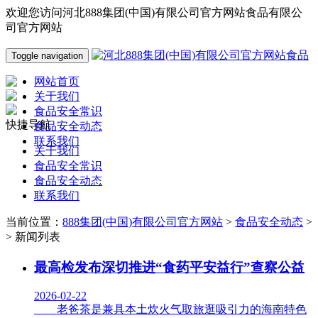
欢迎您访问河北888集团(中国)有限公司官方网站食品有限公
司官方网站
Toggle navigation
网站首页
关于我们
食品安全常识
快捷导航
食品安全动态
联系我们
关于我们
食品安全常识
食品安全动态
联系我们
当前位置：
888集团(中国)有限公司官方网站
>
食品安全动态
>
> 新闻列表
最高检发布深切推进“食药平安益行”查察公益
2026-02-22
老爸茶是兼具本土炊火气取旅逛吸引力的海南特色